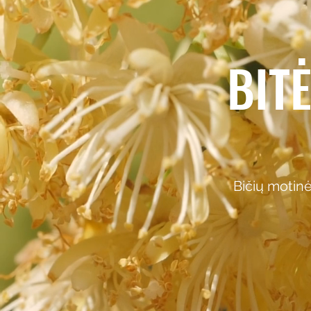
BIT
Bičių motin