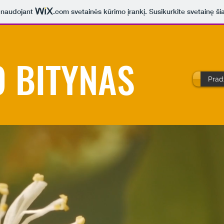
a naudojant
.com
svetainės kūrimo įrankį. Susikurkite svetainę ši
 BITYNAS
Prad