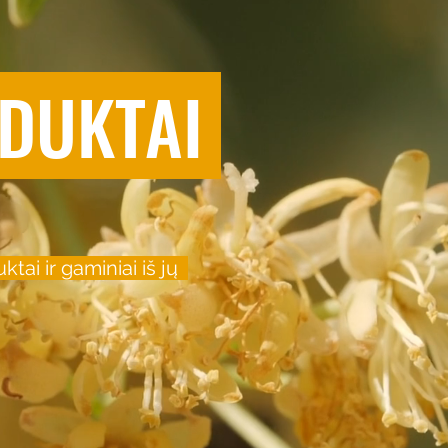
DUKTAI
ktai ir gaminiai iš jų