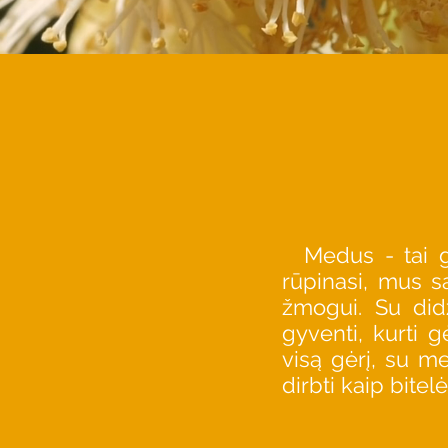
Medus - tai ga
rūpinasi, mus sa
žmogui. Su did
gyventi, kurti g
visą gėrį, su m
dirbti kaip bite