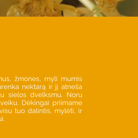
mus, žmones, myli mumis
renka nektarą ir jį atneša
iu sielos dvelksmu. Noru
 sveiku. Dėkingai priimame
u tuo dalintis, mylėti, ir
i.