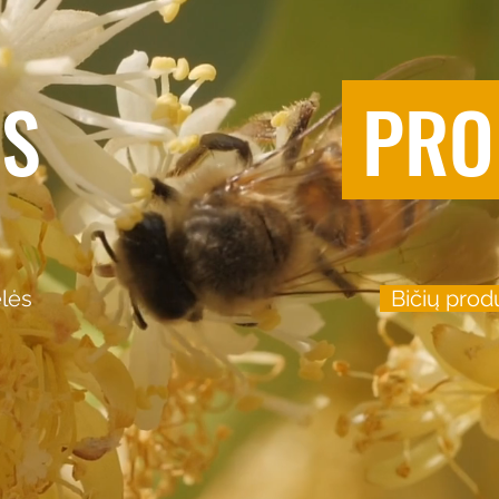
ĖS
PRO
ėlės
Bičių produ