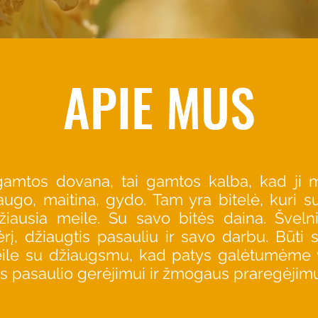
APIE MUS
mtos dovana, tai gamtos kalba, kad ji 
ugo, maitina, gydo. Tam yra bitelė, kuri su
žiausia meile. Su savo bitės daina. Šveln
ėrį, džiaugtis pasauliu ir savo darbu. Būti
eile su džiaugsmu, kad patys galėtumėme vis
lės pasaulio gerėjimui ir žmogaus praregėjimu