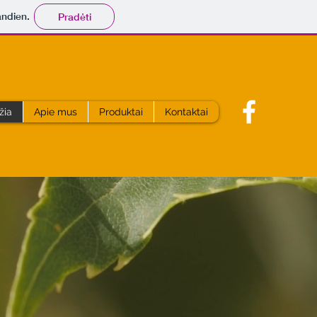
andien.
Pradėti
žia
Apie mus
Produktai
Kontaktai